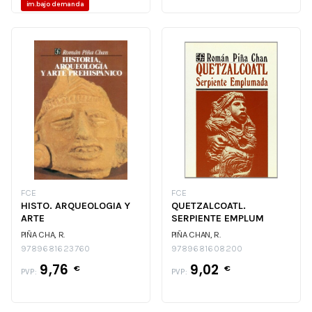
im.bajo demanda
CUNHA/STEWART
FCE
FCE
HISTO. ARQUEOLOGIA Y
QUETZALCOATL.
ARTE
SERPIENTE EMPLUM
PIÑA CHA, R.
PIÑA CHAN, R.
9789681623760
9789681608200
9,76
9,02
€
€
PVP:
PVP: