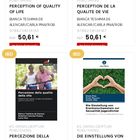
PUBLISHING
PUBLISHING
PERCEPTION OF QUALITY
PERCEPTION DE LA
OF LIFE
QUALITE DE VIE
BIANCA TESHIMA DE
BIANCA TESHIMA DE
ALENCAR/CARLA PINA/ROB
ALENCAR/CARLA PINA/ROB
BIANCA TESHIMA DE
BIANCA TESHIMA DE
9786208134143
9786208134167
50,61
50,61
ALENCAR/CARLA PINA/ROB
ALENCAR/CARLA PINA/ROB
€
€
PVP:
PVP:
BIANCA TESHIMA DE
BIANCA TESHIMA DE
im.bajo demanda
im.bajo demanda
ALENCAR/CARLA PINA/ROB
ALENCAR/CARLA PINA/ROB
IBD
IBD
KS OMNISCRIPTUM
KS OMNISCRIPTUM
PUBLISHING
PUBLISHING
PERCEZIONE DELLA
DIE EINSTELLUNG VON