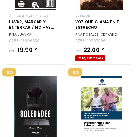
ANTIGONA EDICIONES
EXLIBRIC
LAVAR, MARCAR Y
VOZ QUE CLAMA EN EL
ENTERRAR / NO HAY
ESTRECHO
MEJOR DEFENSA QUE UN
PINA, JUANMA
PIÑA-ROSALES, GERARDO
BUEN
9788415906339
9788410297296
19,90
22,00
€
€
PVP:
PVP:
im.bajo demanda
IBD
IBD