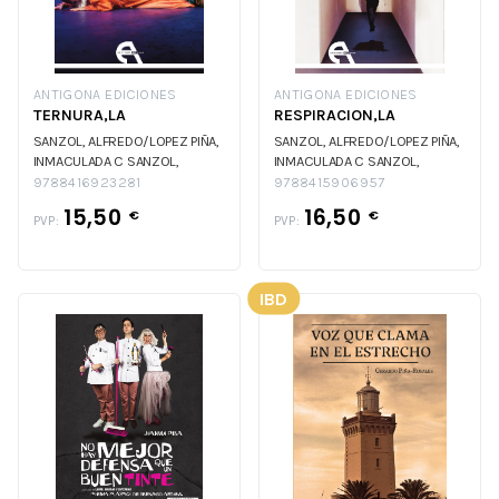
ANTIGONA EDICIONES
ANTIGONA EDICIONES
TERNURA,LA
RESPIRACION,LA
SANZOL, ALFREDO/LOPEZ PIÑA,
SANZOL, ALFREDO/LOPEZ PIÑA,
INMACULADA C
SANZOL,
INMACULADA C
SANZOL,
ALFREDO/LOPEZ PIÑA,
ALFREDO/LOPEZ PIÑA,
9788416923281
9788415906957
INMACULADA C
INMACULADA C
15,50
16,50
€
€
PVP:
PVP:
IBD