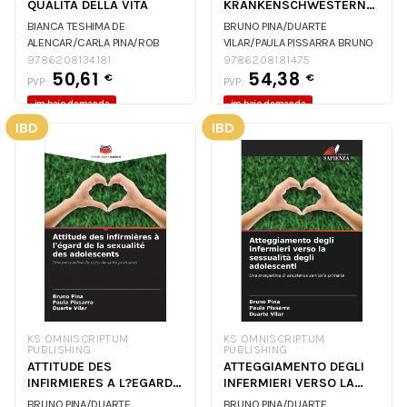
QUALITA DELLA VITA
KRANKENSCHWESTERN
ZUR SEXUALITAT
BIANCA TESHIMA DE
BRUNO PINA/DUARTE
JUGENDL
ALENCAR/CARLA PINA/ROB
VILAR/PAULA PISSARRA
BRUNO
BIANCA TESHIMA DE
PINA/DUARTE VILAR/PAULA
9786208134181
9786208181475
50,61
54,38
ALENCAR/CARLA PINA/ROB
PISSARRA
BRUNO PINA/DUARTE
€
€
PVP:
PVP:
BIANCA TESHIMA DE
VILAR/PAULA PISSARRA
im.bajo demanda
im.bajo demanda
ALENCAR/CARLA PINA/ROB
IBD
IBD
KS OMNISCRIPTUM
KS OMNISCRIPTUM
PUBLISHING
PUBLISHING
ATTITUDE DES
ATTEGGIAMENTO DEGLI
INFIRMIERES A L?EGARD
INFERMIERI VERSO LA
DE LA SEXUALITE DES
SESSUALITA DEGLI ADO
BRUNO PINA/DUARTE
BRUNO PINA/DUARTE