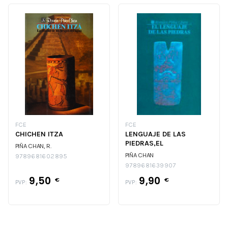
FCE
FCE
CHICHEN ITZA
LENGUAJE DE LAS
PIEDRAS,EL
PIÑA CHAN, R.
PIÑA CHAN
9789681602895
9789681639907
9,50
9,90
€
€
PVP:
PVP: