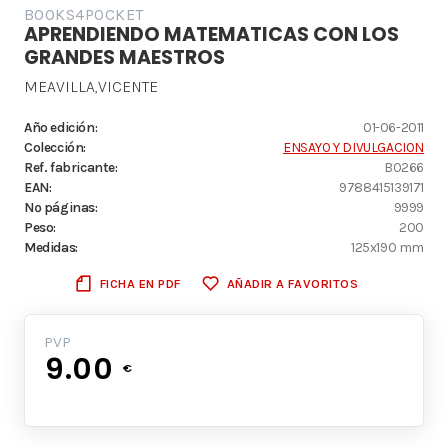
BOOKS4POCKET
APRENDIENDO MATEMATICAS CON LOS
GRANDES MAESTROS
MEAVILLA,VICENTE
Año edición:
01-06-2011
Colección:
ENSAYO Y DIVULGACION
Ref. fabricante:
B0266
EAN:
9788415139171
Nº páginas:
9999
Peso:
200
Medidas:
125x190 mm
FICHA EN PDF
AÑADIR A FAVORITOS
PVP
9.00
€