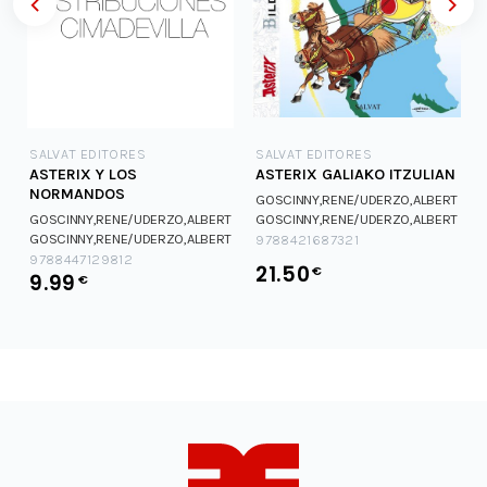
SALVAT EDITORES
SALVAT EDITORES
ASTERIX Y LOS
ASTERIX GALIAKO ITZULIAN
NORMANDOS
T
GOSCINNY,RENE/UDERZO,ALBERT
T
GOSCINNY,RENE/UDERZO,ALBERT
GOSCINNY,RENE/UDERZO,ALBERT
GOSCINNY,RENE/UDERZO,ALBERT
9788421687321
9788447129812
21.50
€
9.99
€