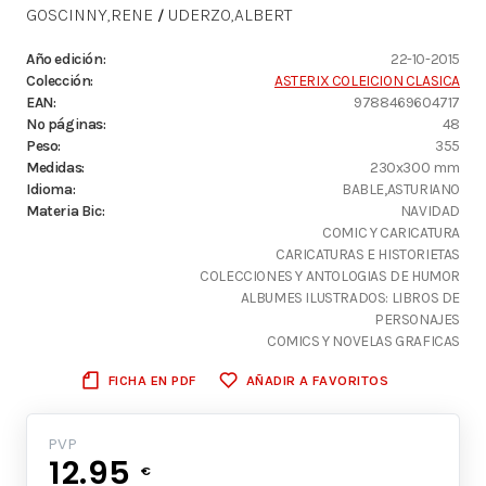
GOSCINNY,RENE
UDERZO,ALBERT
/
Año edición:
22-10-2015
Colección:
ASTERIX COLEICION CLASICA
EAN:
9788469604717
Nº páginas:
48
Peso:
355
Medidas:
230x300 mm
Idioma:
BABLE,ASTURIANO
Materia Bic:
NAVIDAD
COMIC Y CARICATURA
CARICATURAS E HISTORIETAS
COLECCIONES Y ANTOLOGIAS DE HUMOR
ALBUMES ILUSTRADOS: LIBROS DE
PERSONAJES
COMICS Y NOVELAS GRAFICAS
FICHA EN PDF
AÑADIR A FAVORITOS
PVP
12.95
€