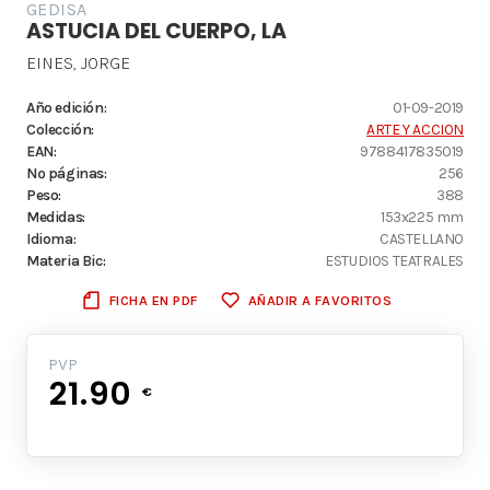
GEDISA
ASTUCIA DEL CUERPO, LA
EINES, JORGE
Año edición:
01-09-2019
Colección:
ARTE Y ACCION
EAN:
9788417835019
Nº páginas:
256
Peso:
388
Medidas:
153x225 mm
Idioma:
CASTELLANO
Materia Bic:
ESTUDIOS TEATRALES
FICHA EN PDF
AÑADIR A FAVORITOS
PVP
21.90
€