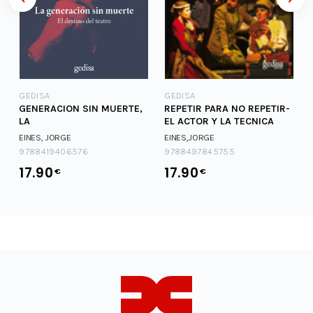
GEDISA
GEDISA
A
GENERACION SIN MUERTE,
REPETIR PARA NO REPETIR-
LA
EL ACTOR Y LA TECNICA
EINES, JORGE
EINES,JORGE
9788419406576
9788497845755
17.90
17.90
€
€