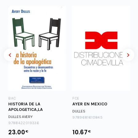
BAC
FCE
HISTORIA DE LA
AYER EN MEXICO
APOLOGETICA,LA
DULLES
DULLES AVERY
9789681610845
9788422019336
23.00
10.67
€
€