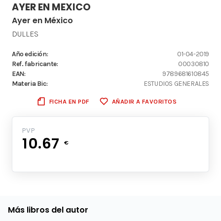
AYER EN MEXICO
Ayer en México
DULLES
Año edición:
01-04-2019
Ref. fabricante:
00030810
EAN:
9789681610845
Materia Bic:
ESTUDIOS GENERALES
FICHA EN PDF
AÑADIR A FAVORITOS
PVP
10.67
€
Más libros del autor