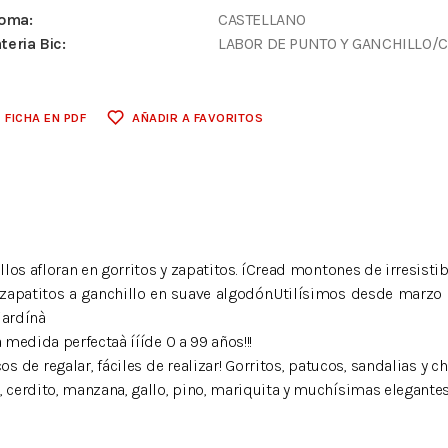
ioma:
CASTELLANO
teria Bic:
LABOR DE PUNTO Y GANCHILLO/
FICHA EN PDF
AÑADIR A FAVORITOS
illos afloran en gorritos y zapatitos. íCread montones de irresist
 y zapatitos a ganchillo en suave algodón.Utilísimos desde marzo
jardínà
 medida perfectaà íííde 0 a 99 años!!!
s de regalar, fáciles de realizar! Gorritos, patucos, sandalias y c
, cerdito, manzana, gallo, pino, mariquita y muchísimas elegantes 