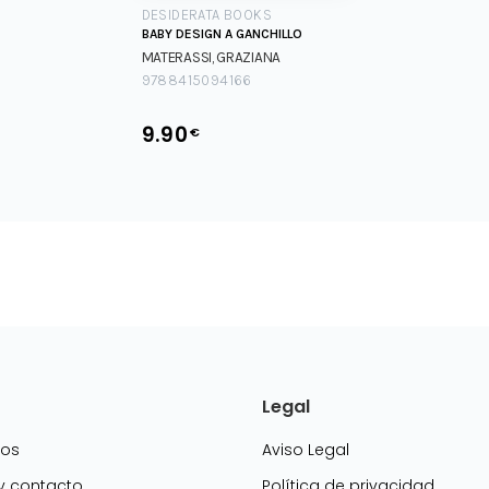
DESIDERATA BOOKS
BABY DESIGN A GANCHILLO
MATERASSI, GRAZIANA
9788415094166
9.90
€
Legal
mos
Aviso Legal
 y contacto
Política de privacidad