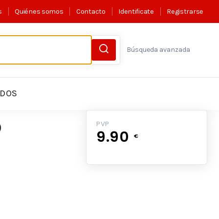
s
Quiénes somos
Contacto
Identificate
Registrarse
Búsqueda avanzada
LDOS
O
PVP
9.90
€