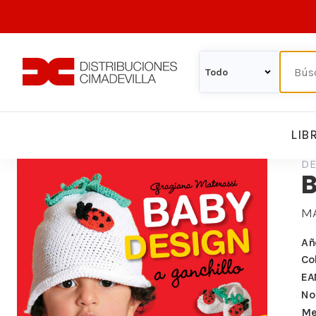
LIB
DE
B
MA
Añ
Co
EA
Nº
Me