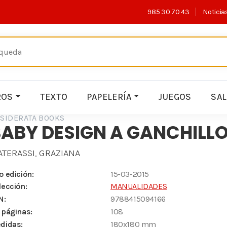
985 30 70 43
Noticia
ROS
TEXTO
PAPELERÍA
JUEGOS
SA
SIDERATA BOOKS
ABY DESIGN A GANCHILL
TERASSI, GRAZIANA
o edición:
15-03-2015
lección:
MANUALIDADES
N:
9788415094166
 páginas:
108
didas:
180x180 mm