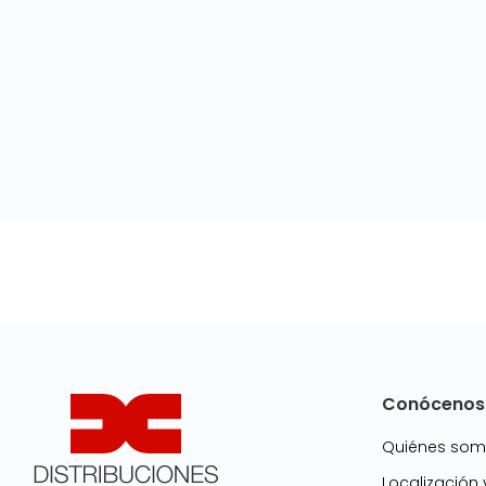
Conócenos
Quiénes so
Localización