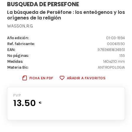
BUSQUEDA DE PERSEFONE
La búsqueda de Perséfone : los enteógenos y los
orígenes de la religión
WASSON,R.G.
Año edición:
01-03-1994
Ref. fabricante:
00061550
EAN:
9789681636951
Nº páginas:
155
Medidas:
140x210 mm
Materia Bic:
ANTROPOLOGIA
FICHA EN PDF
AÑADIR A FAVORITOS
PVP
13.50
€