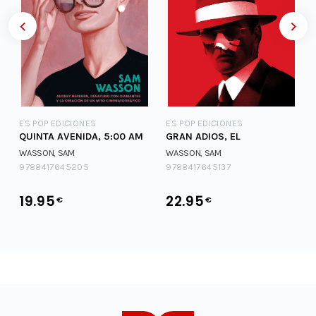
ES POP EDICIONES
ES POP EDICIONES
QUINTA AVENIDA, 5:00 AM
GRAN ADIOS, EL
WASSON, SAM
WASSON, SAM
9788417645205
9788417645137
19.95
22.95
€
€