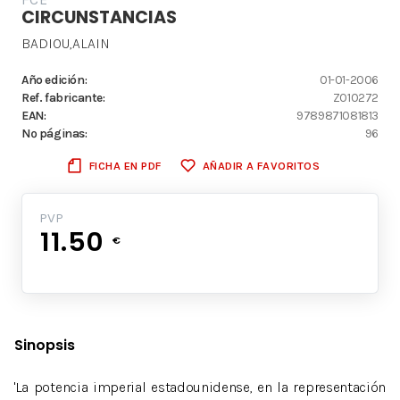
CIRCUNSTANCIAS
BADIOU,ALAIN
Año edición:
01-01-2006
Ref. fabricante:
ZO10272
EAN:
9789871081813
Nº páginas:
96
FICHA EN PDF
AÑADIR A FAVORITOS
PVP
11.50
€
Sinopsis
'La potencia imperial estadounidense, en la representación