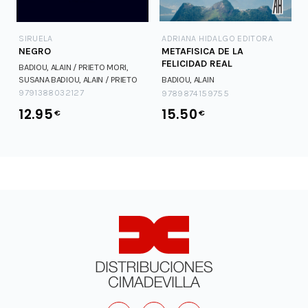
SIRUELA
ADRIANA HIDALGO EDITORA
NEGRO
METAFISICA DE LA
FELICIDAD REAL
BADIOU, ALAIN / PRIETO MORI,
SUSANA
BADIOU, ALAIN / PRIETO
BADIOU, ALAIN
MORI, SUSANA
9791388032127
9789874159755
12.95
15.50
€
€