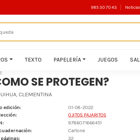
985 30 70 43
Noticia
ROS
TEXTO
PAPELERÍA
JUEGOS
SA
E
COMO SE PROTEGEN?
UIHUA, CLEMENTINA
o edición:
01-08-2022
lección:
OJITOS PAJARITOS
N:
9786071666451
cuadernación:
Cartone
 páginas:
32