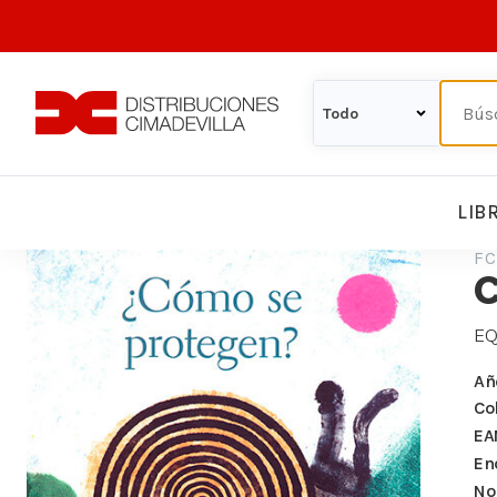
LIB
FC
EQ
Añ
Co
EA
En
Nº