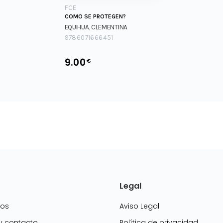
FCE
COMO SE PROTEGEN?
EQUIHUA, CLEMENTINA
9786071666451
9.00
€
Legal
mos
Aviso Legal
 y contacto
Política de privacidad