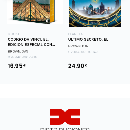
BOOKET
PLANETA
CODIGO DA VINCI, EL.
ULTIMO SECRETO, EL
EDICION ESPECIAL CON
BROWN, DAN
CANTOS DECORADOS
BROWN, DAN
9788408306863
9788408307938
16.95
24.90
€
€