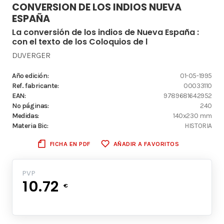
CONVERSION DE LOS INDIOS NUEVA
ESPAÑA
La conversión de los indios de Nueva España :
con el texto de los Coloquios de l
DUVERGER
Año edición:
01-05-1995
Ref. fabricante:
00033110
EAN:
9789681642952
Nº páginas:
240
Medidas:
140x230 mm
Materia Bic:
HISTORIA
FICHA EN PDF
AÑADIR A FAVORITOS
PVP
10.72
€