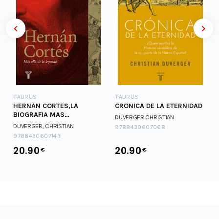
TAURUS
TAURUS
HERNAN CORTES,LA
CRONICA DE LA ETERNIDAD
BIOGRAFIA MAS
DUVERGER CHRISTIAN
REVELADORA
DUVERGER, CHRISTIAN
9788430607068
9788430607143
20.90
20.90
€
€