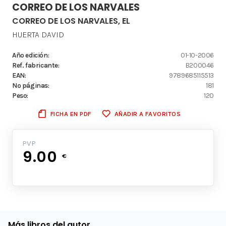
CORREO DE LOS NARVALES
CORREO DE LOS NARVALES, EL
HUERTA DAVID
Año edición:
01-10-2006
Ref. fabricante:
B200046
EAN:
9789685115513
Nº páginas:
181
Peso:
120
FICHA EN PDF
AÑADIR A FAVORITOS
PVP
9.00
€
Más libros del autor