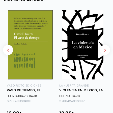
VASO ROTO EDICIONES
LA HUERTA GRANDE
VASO DE TIEMPO, EL
VIOLENCIA EN MEXICO, LA
-
HUERTA BRAVO, DAVID
HUERTA , DAVID
9788416193608
9788494339387
€
€