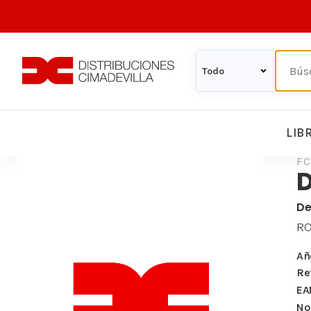
LIB
FC
D
De
RO
Añ
Re
EA
Nº