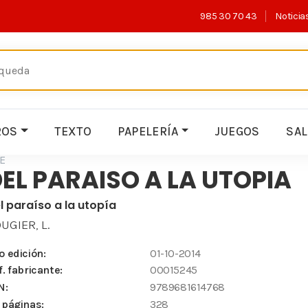
985 30 70 43
Noticia
ROS
TEXTO
PAPELERÍA
JUEGOS
SA
E
EL PARAISO A LA UTOPIA
l paraíso a la utopía
UGIER, L.
o edición:
01-10-2014
f. fabricante:
00015245
N:
9789681614768
 páginas:
328