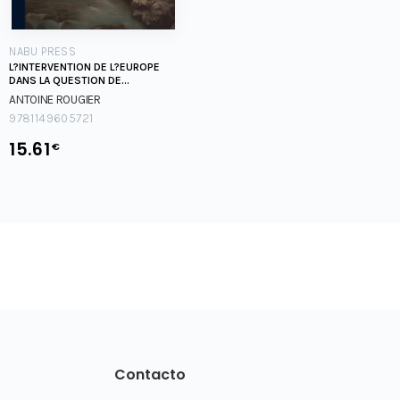
NABU PRESS
L?INTERVENTION DE L?EUROPE
DANS LA QUESTION DE
MACEDOINE
ANTOINE ROUGIER
9781149605721
15.61
€
Contacto