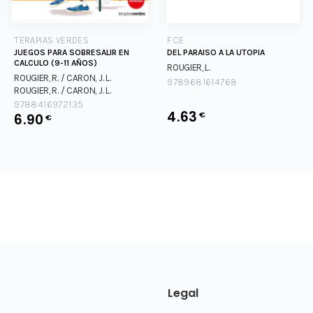
TERAPIAS VERDES
FCE
JUEGOS PARA SOBRESALIR EN
DEL PARAISO A LA UTOPIA
CALCULO (9-11 AÑOS)
ROUGIER, L.
ROUGIER, R. / CARON, J. L.
9789681614768
ROUGIER, R. / CARON, J. L.
9788416972135
4.63
€
6.90
€
Legal