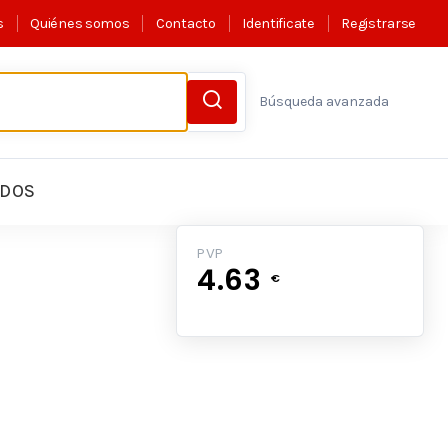
s
Quiénes somos
Contacto
Identificate
Registrarse
Búsqueda avanzada
LDOS
PVP
4.63
€