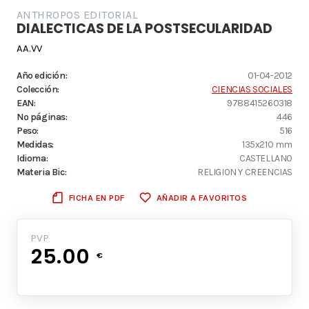
ANTHROPOS EDITORIAL
DIALECTICAS DE LA POSTSECULARIDAD
AA.VV
Año edición:
01-04-2012
Colección:
CIENCIAS SOCIALES
EAN:
9788415260318
Nº páginas:
446
Peso:
516
Medidas:
135x210 mm
Idioma:
CASTELLANO
Materia Bic:
RELIGION Y CREENCIAS
FICHA EN PDF
AÑADIR A FAVORITOS
PVP
25.00
€