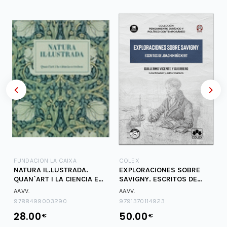
FUNDACION LA CAIXA
COLEX
NATURA IL.LUSTRADA.
EXPLORACIONES SOBRE
QUAN`ART I LA CIENCIA ES
SAVIGNY. ESCRITOS DE
TROBEN
JOACHIM RUCKERT
AA.VV.
AA.VV.
9788499003290
9791370114923
28.00
50.00
€
€