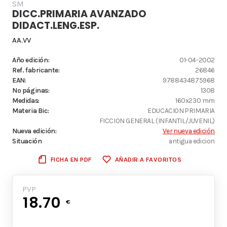
SM
DICC.PRIMARIA AVANZADO
DIDACT.LENG.ESP.
AA.VV
Año edición:
01-04-2002
Ref. fabricante:
26846
EAN:
9788434875968
Nº páginas:
1308
Medidas:
160x230 mm
Materia Bic:
EDUCACION PRIMARIA
FICCION GENERAL (INFANTIL/JUVENIL)
Nueva edición:
Ver nueva edición
Situación
antigua edicion
FICHA EN PDF
AÑADIR A FAVORITOS
PVP
18.70
€