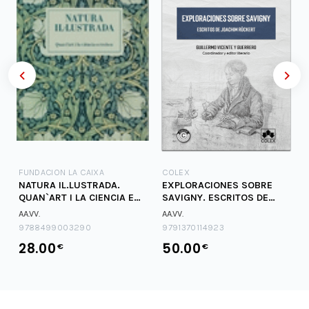
FUNDACION LA CAIXA
COLEX
NATURA IL.LUSTRADA.
EXPLORACIONES SOBRE
QUAN`ART I LA CIENCIA ES
SAVIGNY. ESCRITOS DE
TROBEN
JOACHIM RUCKERT
AA.VV.
AA.VV.
9788499003290
9791370114923
28.00
50.00
€
€