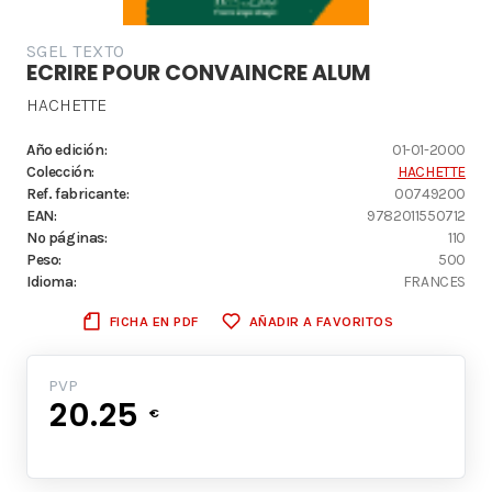
SGEL TEXTO
ECRIRE POUR CONVAINCRE ALUM
HACHETTE
Año edición:
01-01-2000
Colección:
HACHETTE
Ref. fabricante:
00749200
EAN:
9782011550712
Nº páginas:
110
Peso:
500
Idioma:
FRANCES
FICHA EN PDF
AÑADIR A FAVORITOS
PVP
20.25
€