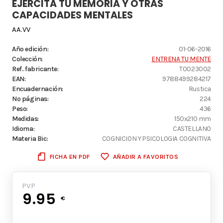
EJERCITA TU MEMORIA Y OTRAS
CAPACIDADES MENTALES
AA.VV
Año edición:
01-06-2016
Colección:
ENTRENA TU MENTE
Ref. fabricante:
T0023002
EAN:
9788499284217
Encuadernación:
Rustica
Nº páginas:
224
Peso:
436
Medidas:
150x210 mm
Idioma:
CASTELLANO
Materia Bic:
COGNICION Y PSICOLOGIA COGNITIVA
FICHA EN PDF
AÑADIR A FAVORITOS
PVP
9.95
€