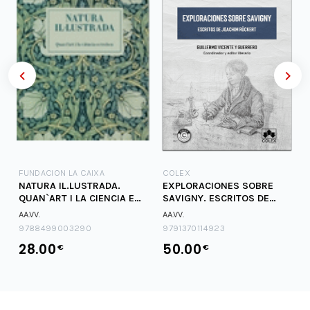
FUNDACION LA CAIXA
COLEX
NATURA IL.LUSTRADA.
EXPLORACIONES SOBRE
QUAN`ART I LA CIENCIA ES
SAVIGNY. ESCRITOS DE
TROBEN
JOACHIM RUCKERT
AA.VV.
AA.VV.
9788499003290
9791370114923
28.00
50.00
€
€