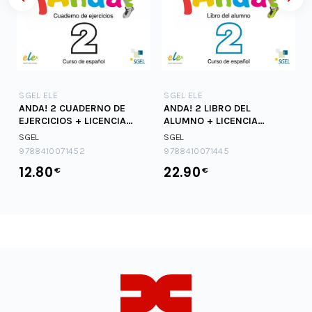
SGEL ELE
SGEL ELE
ANDA! 2 CUADERNO DE
ANDA! 2 LIBRO DEL
EJERCICIOS + LICENCIA
ALUMNO + LICENCIA
DIGITAL
DIGITAL
SGEL
SGEL
9788410071452
9788410071445
12.80
22.90
€
€