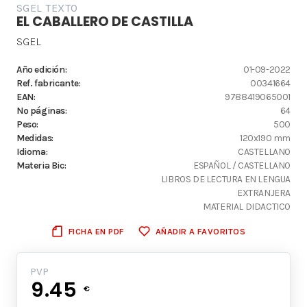
SGEL TEXTO
EL CABALLERO DE CASTILLA
SGEL
Año edición:
01-09-2022
Ref. fabricante:
00341664
EAN:
9788419065001
Nº páginas:
64
Peso:
500
Medidas:
120x190 mm
Idioma:
CASTELLANO
Materia Bic:
ESPAÑOL / CASTELLANO
LIBROS DE LECTURA EN LENGUA
EXTRANJERA
MATERIAL DIDACTICO
FICHA EN PDF
AÑADIR A FAVORITOS
PVP
9.45
€