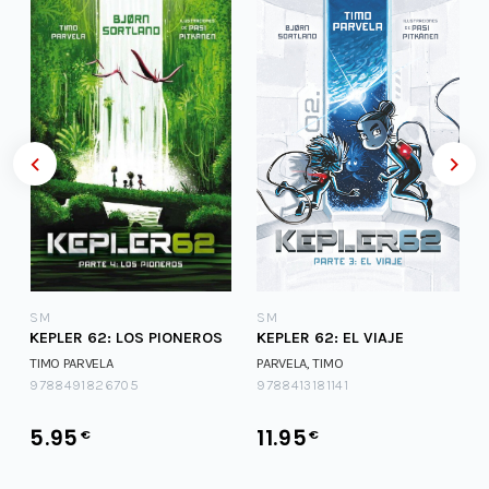
SM
SM
KEPLER 62: LOS PIONEROS
KEPLER 62: EL VIAJE
TIMO PARVELA
PARVELA, TIMO
9788491826705
9788413181141
5.95
11.95
€
€