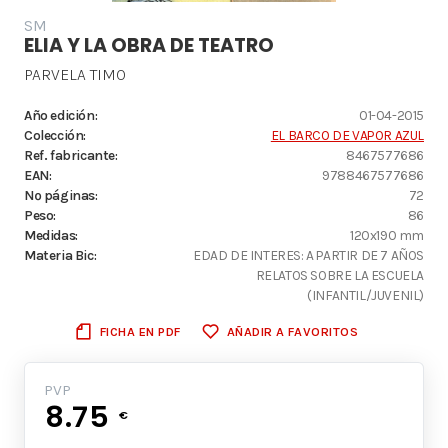
SM
ELIA Y LA OBRA DE TEATRO
PARVELA TIMO
Año edición:
01-04-2015
Colección:
EL BARCO DE VAPOR AZUL
Ref. fabricante:
8467577686
EAN:
9788467577686
Nº páginas:
72
Peso:
86
Medidas:
120x190 mm
Materia Bic:
EDAD DE INTERES: A PARTIR DE 7 AÑOS
RELATOS SOBRE LA ESCUELA
(INFANTIL/JUVENIL)
FICHA EN PDF
AÑADIR A FAVORITOS
PVP
8.75
€