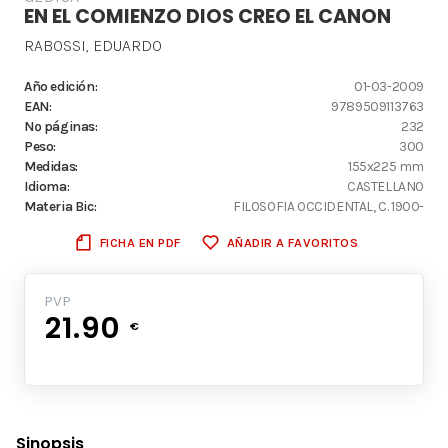
EN EL COMIENZO DIOS CREO EL CANON
RABOSSI, EDUARDO
Año edición:
01-03-2009
EAN:
9789509113763
Nº páginas:
232
Peso:
300
Medidas:
155x225 mm
Idioma:
CASTELLANO
Materia Bic:
FILOSOFIA OCCIDENTAL, C. 1900-
FICHA EN PDF
AÑADIR A FAVORITOS
PVP
21.90
€
Sinopsis