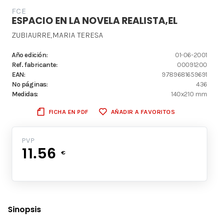
FCE
ESPACIO EN LA NOVELA REALISTA,EL
ZUBIAURRE,MARIA TERESA
Año edición:
01-06-2001
Ref. fabricante:
00091200
EAN:
9789681659691
Nº páginas:
436
Medidas:
140x210 mm
FICHA EN PDF
AÑADIR A FAVORITOS
PVP
11.56
€
Sinopsis