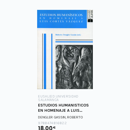
EUSAL(ED.UNIVERSIDAD
SALAMANCA
ESTUDIOS HUMANISTICOS
EN HOMENAJE A LUIS
CORTES VAZQUEZ
DENGLER GASSIN, ROBERTO
9788474816822
18.00
€