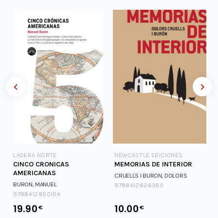
LADERA NORTE
NEWCASTLE EDICIONES
CINCO CRONICAS
MEMORIAS DE INTERIOR
AMERICANAS
CRUELLS I BURON, DOLORS
BURON, MANUEL
9788412626360
9788412850154
19.90
10.00
€
€