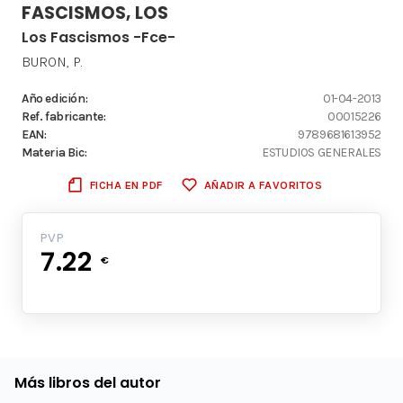
FASCISMOS, LOS
Los Fascismos -Fce-
BURON, P.
Año edición:
01-04-2013
Ref. fabricante:
00015226
EAN:
9789681613952
Materia Bic:
ESTUDIOS GENERALES
FICHA EN PDF
AÑADIR A FAVORITOS
PVP
7.22
€
Más libros del autor