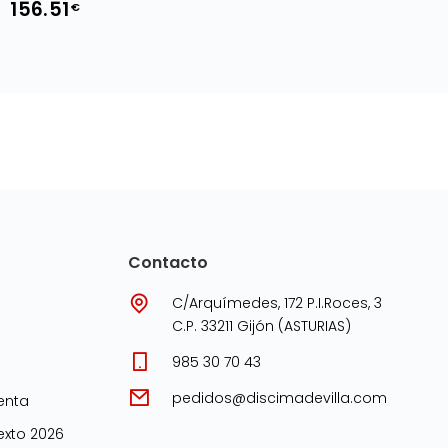
156.51
€
KALLIADASIS
Contacto
C/Arquímedes, 172 P.I.Roces, 3
C.P. 33211 Gijón (ASTURIAS)
985 30 70 43
pedidos@discimadevilla.com
enta
xto 2026