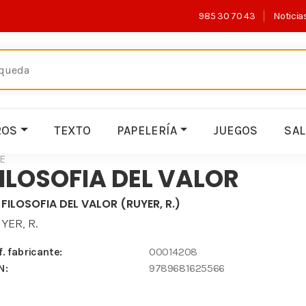
985 30 70 43
Noticia
ROS
TEXTO
PAPELERÍA
JUEGOS
SA
E
ILOSOFIA DEL VALOR
 FILOSOFIA DEL VALOR (RUYER, R.)
YER, R.
f. fabricante:
00014208
N:
9789681625566