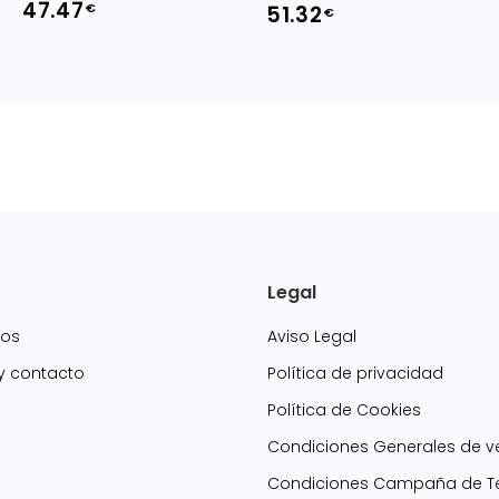
47.47
€
BERGER-SORARUFF/AND
51.32
€
RAYMOND RUYER/JON
RAYMOND RUYER/AMELIE
ROFFE/NICHOLAS B. DE W
BERGER-SORARUFF/AND
Legal
mos
Aviso Legal
 y contacto
Política de privacidad
Política de Cookies
g
Condiciones Generales de v
Condiciones Campaña de Te