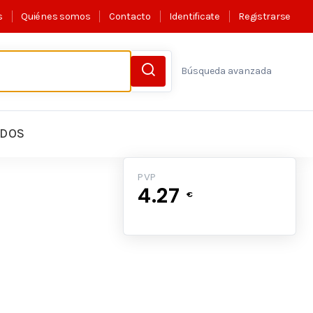
s
Quiénes somos
Contacto
Identificate
Registrarse
Búsqueda avanzada
LDOS
PVP
4.27
€