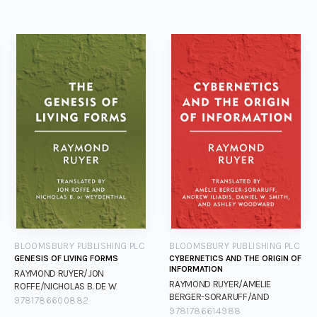
BLOOMSBURY PUBLISHING PLC
BLOOMSBURY PUBLISHING PLC
GENESIS OF LIVING FORMS
CYBERNETICS AND THE ORIGIN OF
INFORMATION
RAYMOND RUYER/JON
RAYMOND RUYER/AMELIE
ROFFE/NICHOLAS B. DE W
BERGER-SORARUFF/AND
RAYMOND RUYER/JON
9781786600882
RAYMOND RUYER/AMELIE
9781786614988
ROFFE/NICHOLAS B. DE W