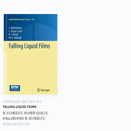
SPRINGER NATURE B.V.
FALLING LIQUID FILMS
B. SCHEID/C. RUYER-QUIL/S.
KALLIADASIS
B. SCHEID/C.
RUYER-QUIL/S. KALLIADASIS
B.
9781447127109
SCHEID/C. RUYER-QUIL/S.