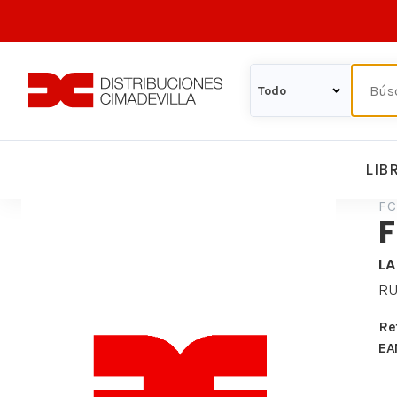
LIB
FC
F
LA
RU
Re
EA