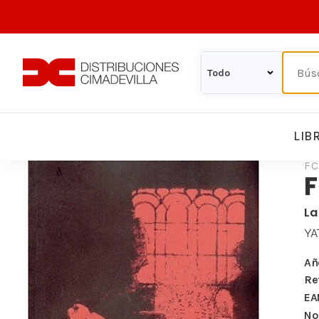
LIB
FC
F
La
YA
Añ
Re
EA
Nº