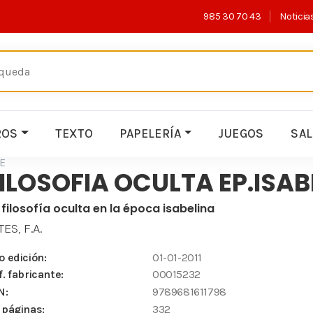
985 30 70 43
Noticia
ROS
TEXTO
PAPELERÍA
JUEGOS
SA
E
ILOSOFIA OCULTA EP.ISABE
 filosofía oculta en la época isabelina
TES, F.A.
o edición:
01-01-2011
f. fabricante:
00015232
N:
9789681611798
 páginas:
332