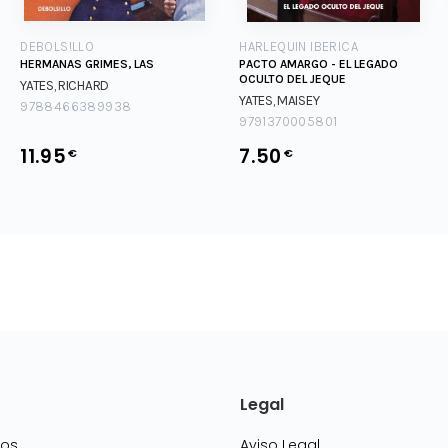
DEBOLS!LLO
HARLEQUIN IBERICA
HERMANAS GRIMES, LAS
PACTO AMARGO - EL LEGADO
OCULTO DEL JEQUE
YATES, RICHARD
YATES, MAISEY
9788466389938
9791370005801
11.95
7.50
€
€
Legal
mos
Aviso Legal