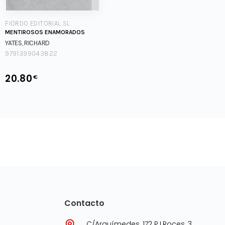
FIORDO EDITORIAL SL
MENTIROSOS ENAMORADOS
YATES, RICHARD
9791399043822
20.80
€
Contacto
C/Arquímedes, 172 P.I.Roces, 3