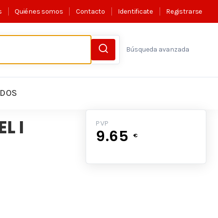
s
Quiénes somos
Contacto
Identificate
Registrarse
Búsqueda avanzada
LDOS
L I
PVP
9.65
€