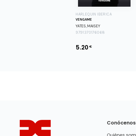
HARLEQUIN IBERICA
VENGAME
YATES, MAISEY
9791370176068
5.20
€
Conócenos
Quiénes so