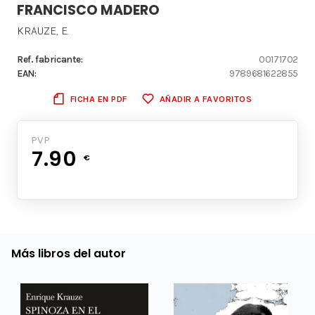
FRANCISCO MADERO
KRAUZE, E.
Ref. fabricante:
00171702
EAN:
9789681622855
FICHA EN PDF
AÑADIR A FAVORITOS
PVP
7.90
€
Más libros del autor