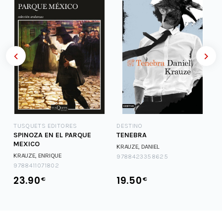
TUSQUETS EDITORES
DESTINO
SPINOZA EN EL PARQUE
TENEBRA
MEXICO
KRAUZE, DANIEL
KRAUZE, ENRIQUE
9788423358625
9788411071802
23.90
19.50
€
€