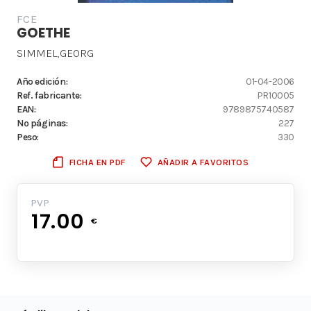
FCE
GOETHE
SIMMEL,GEORG
Año edición:
01-04-2006
Ref. fabricante:
PR10005
EAN:
9789875740587
Nº páginas:
227
Peso:
330
FICHA EN PDF
AÑADIR A FAVORITOS
PVP
17.00
€