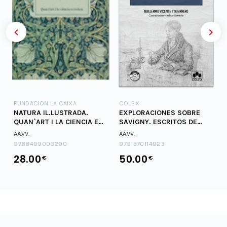
FUNDACION LA CAIXA
COLEX
NATURA IL.LUSTRADA.
EXPLORACIONES SOBRE
QUAN`ART I LA CIENCIA ES
SAVIGNY. ESCRITOS DE
TROBEN
JOACHIM RUCKERT
AA.VV.
AA.VV.
9788499003290
9791370114923
28.00
50.00
€
€