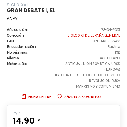
SIGLO XXI
GRAN DEBATE I, EL
AA.VV
Año edición:
23-04-2015
Colección:
SIGLO XXI DE ESPAÑA GENERAL
EAN:
9788432317422
Encuadernación:
Rustica
Nº páginas:
192
Idioma:
CASTELLANO
Materia Bic:
ANTIGUA UNION SOVIUTICA, URSS
(EUROPA)
HISTORIA DEL SIGLO XX: C. 1900-C. 2000
REVOLUCION RUSA
MARXISMO Y COMUNISMO
FICHA EN PDF
AÑADIR A FAVORITOS
PVP
14.90
€