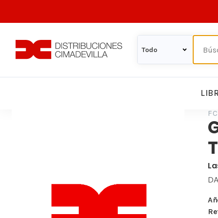
LIB
FC
La
DA
Añ
Re