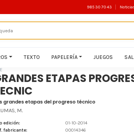
985 30 70 43
Noticia
ROS
TEXTO
PAPELERÍA
JUEGOS
SA
E
GRANDES ETAPAS PROGRE
TECNIC
s grandes etapas del progreso técnico
UMAS, M.
o edición:
01-10-2014
f. fabricante:
00014346