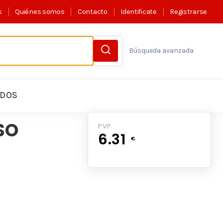
s
Quiénes somos
Contacto
Identificate
Registrarse
Búsqueda avanzada
LDOS
SO
PVP
6.31
€