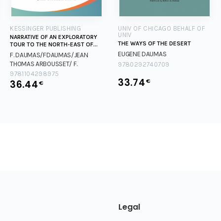
KESSINGER PUBLISHING
UNIV OF CHICAGO BEHALF OF
UNIV
NARRATIVE OF AN EXPLORATORY
THE WAYS OF THE DESERT
TOUR TO THE NORTH-EAST OF
THE CO
EUGENE DAUMAS
F. DAUMAS/FDAUMAS/JEAN
THOMAS ARBOUSSET/
F.
9780292740709
DAUMAS/FDAUMAS/JEAN
9781104298975
33.74
€
THOMAS ARBOUSSET/
36.44
F.
€
DAUMAS/FDAUMAS/JEAN
THOMAS ARBOUSSET/
F.
DAUMAS/FDAUMAS/JEAN
THOMAS ARBOUSSET/
Legal