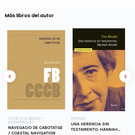
Más libros del autor
CCCB (COL.BREUS Y
HERDER
KOSMOPOLIS)
UNA HERENCIA SIN
NAVEGACIO DE CABOTATGE
TESTAMENTO: HANNAH
/ COASTAL NAVIGATION
ARENDT