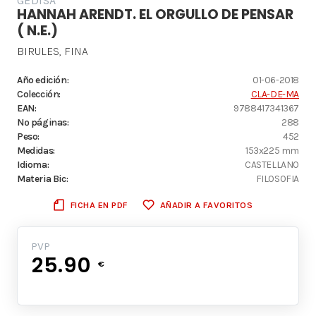
GEDISA
HANNAH ARENDT. EL ORGULLO DE PENSAR
( N.E.)
BIRULES, FINA
Año edición:
01-06-2018
Colección:
CLA-DE-MA
EAN:
9788417341367
Nº páginas:
288
Peso:
452
Medidas:
153x225 mm
Idioma:
CASTELLANO
Materia Bic:
FILOSOFIA
FICHA EN PDF
AÑADIR A FAVORITOS
PVP
25.90
€