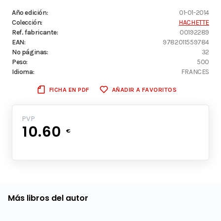
Año edición:
01-01-2014
Colección:
HACHETTE
Ref. fabricante:
00192289
EAN:
9782011559784
Nº páginas:
32
Peso:
500
Idioma:
FRANCES
FICHA EN PDF
AÑADIR A FAVORITOS
PVP
10.60
€
Más libros del autor