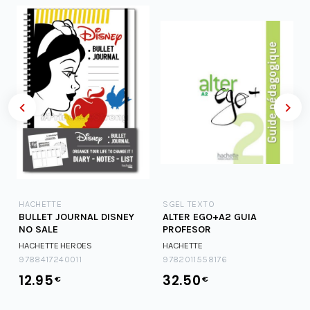
HACHETTE
SGEL TEXTO
BULLET JOURNAL DISNEY
ALTER EGO+A2 GUIA
NO SALE
PROFESOR
HACHETTE HEROES
HACHETTE
9788417240011
9782011558176
12.95
32.50
€
€