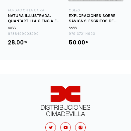
FUNDACION LA CAIXA
COLEX
NATURA IL.LUSTRADA.
EXPLORACIONES SOBRE
QUAN`ART I LA CIENCIA ES
SAVIGNY. ESCRITOS DE
TROBEN
JOACHIM RUCKERT
AA.VV.
AA.VV.
9788499003290
9791370114923
28.00
50.00
€
€