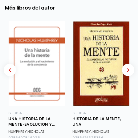
Más libros del autor
GEDISA
GEDISA
A
UNA HISTORIA DE LA
HISTORIA DE LA MENTE,
MENTE-EVOLUCION Y
UNA
NACIMIENTO DE LA CONCIE
HUMPHREY,NICHOLAS
HUMPHREY, NICHOLAS
9788497846028
9788474325386