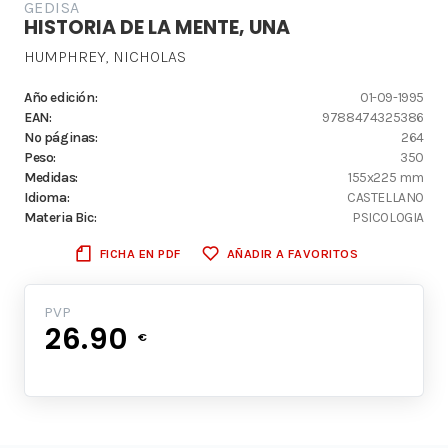
GEDISA
HISTORIA DE LA MENTE, UNA
HUMPHREY, NICHOLAS
Año edición:
01-09-1995
EAN:
9788474325386
Nº páginas:
264
Peso:
350
Medidas:
155x225 mm
Idioma:
CASTELLANO
Materia Bic:
PSICOLOGIA
FICHA EN PDF
AÑADIR A FAVORITOS
PVP
26.90
€