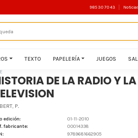
985 30 70 43
Noticia
ROS
TEXTO
PAPELERÍA
JUEGOS
SA
E
ISTORIA DE LA RADIO Y LA
ELEVISION
BERT, P.
o edición:
01-11-2010
f. fabricante:
00014338
N:
9789681662905