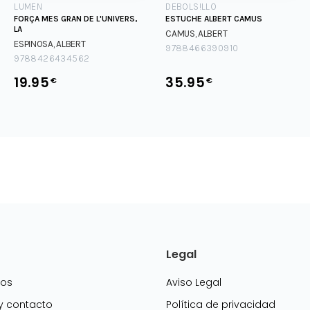
LUMEN
DEBOLS!LLO
FORÇA MES GRAN DE L'UNIVERS,
ESTUCHE ALBERT CAMUS
LA
CAMUS, ALBERT
ESPINOSA, ALBERT
9788466390910
9788426434562
19.95
35.95
€
€
Legal
mos
Aviso Legal
 y contacto
Política de privacidad