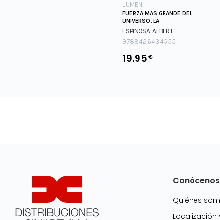
LUMEN
FUERZA MAS GRANDE DEL
UNIVERSO, LA
ESPINOSA, ALBERT
9788426434555
19.95
€
Conócenos
Quiénes so
Localización