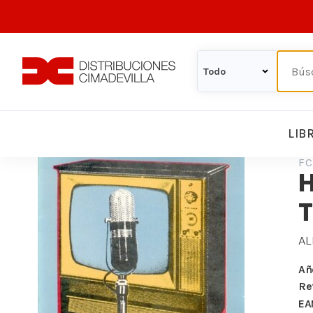
LIB
FC
H
T
AL
Añ
Re
EA