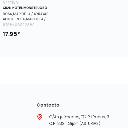
DESTINO
GRAN HOTEL MONSTRUOSO
ROSA, MAR DE LA / ARRAYAS,
ALBERT
ROSA, MAR DE LA /
ARRAYAS, ALBERT
9788408322580
17.95
€
Contacto
C/Arquímedes, 172 P.I.Roces, 3
C.P. 33211 Gijón (ASTURIAS)