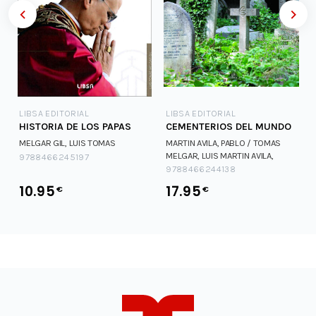
LIBSA EDITORIAL
LIBSA EDITORIAL
HISTORIA DE LOS PAPAS
CEMENTERIOS DEL MUNDO
MELGAR GIL, LUIS TOMAS
MARTIN AVILA, PABLO / TOMAS
MELGAR, LUIS
MARTIN AVILA,
9788466245197
PABLO / TOMAS MELGAR, LUIS
9788466244138
10.95
17.95
€
€