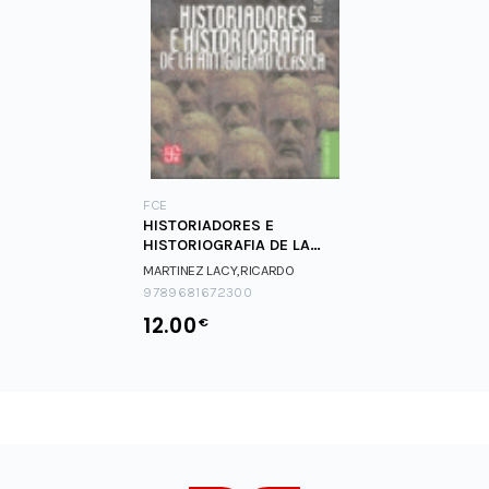
FCE
HISTORIADORES E
HISTORIOGRAFIA DE LA
ANTIGUEDAD CLASICA
MARTINEZ LACY,RICARDO
9789681672300
12.00
€