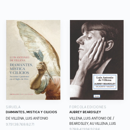
SIRUELA
FORCOLA EDICIONES
DIAMANTES, MISTICA Y CILICIOS
AUBREY BEARDSLEY
DE VILLENA, LUIS ANTONIO
VILLENA, LUIS ANTONIO DE /
BEARDSLEY, AU
VILLENA, LUIS
9791387688271
ANTONIO DE / BEARDSLEY, AU
9788419969286