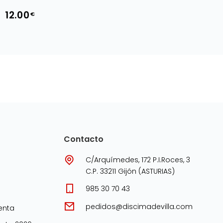
12.00
€
Contacto
C/Arquímedes, 172 P.I.Roces, 3
C.P. 33211 Gijón (ASTURIAS)
985 30 70 43
pedidos@discimadevilla.com
enta