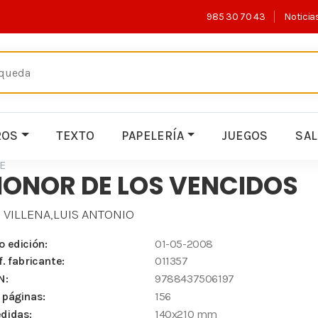
985 30 70 43
Noticia
ROS
TEXTO
PAPELERÍA
JUEGOS
SA
E
HONOR DE LOS VENCIDOS
 VILLENA,LUIS ANTONIO
o edición:
01-05-2008
f. fabricante:
011357
N:
9788437506197
 páginas:
156
didas:
140x210 mm