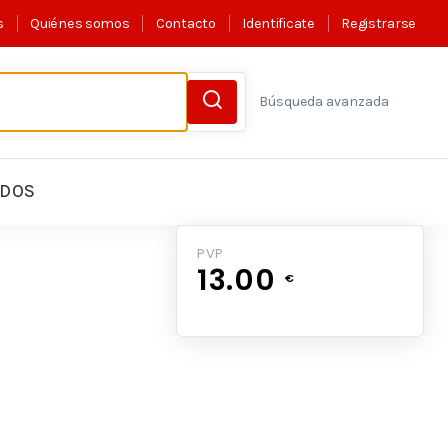
s
Quiénes somos
Contacto
Identificate
Registrarse
Búsqueda avanzada
LDOS
PVP
13.00
€