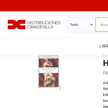
LIB
FC
DE
Añ
Re
EA
Nº
Me