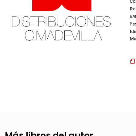
Co
Re
EA
Pe
Id
Ma
Más libros del autor