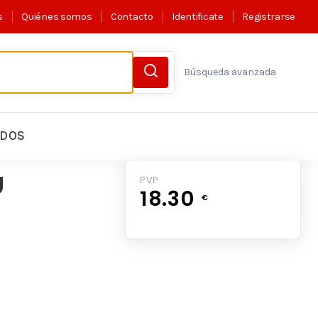
s
Quiénes somos
Contacto
Identificate
Registrarse
Búsqueda avanzada
LDOS
U
PVP
18.30
€