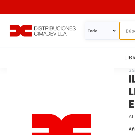
LIB
SG
I
L
A
Añ