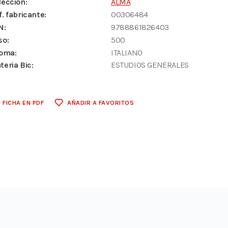
lección:
ALMA
f. fabricante:
00306484
N:
9788861826403
so:
500
ioma:
ITALIANO
teria Bic:
ESTUDIOS GENERALES
FICHA EN PDF
AÑADIR A FAVORITOS