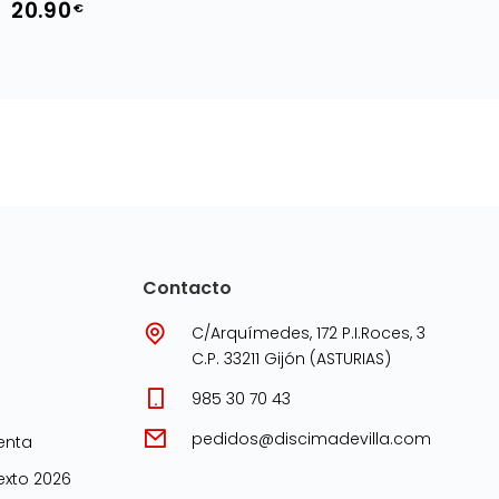
20.90
€
Contacto
C/Arquímedes, 172 P.I.Roces, 3
C.P. 33211 Gijón (ASTURIAS)
985 30 70 43
pedidos@discimadevilla.com
enta
xto 2026