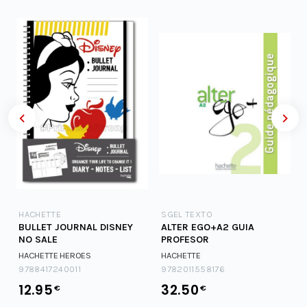
HACHETTE
SGEL TEXTO
BULLET JOURNAL DISNEY
ALTER EGO+A2 GUIA
NO SALE
PROFESOR
HACHETTE HEROES
HACHETTE
9788417240011
9782011558176
12.95
32.50
€
€