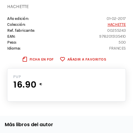
HACHETTE
Año edición:
01-02-2017
Colección:
HACHETTE
Ref. fabricante:
00255243
EAN:
9782015135410
Peso:
500
Idioma:
FRANCES
FICHA EN PDF
AÑADIR A FAVORITOS
PVP
16.90
€
Más libros del autor