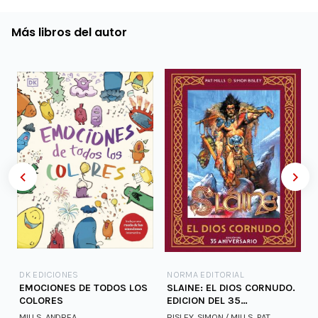
Más libros del autor
DK EDICIONES
NORMA EDITORIAL
EMOCIONES DE TODOS LOS
SLAINE: EL DIOS CORNUDO.
COLORES
EDICION DEL 35
ANIVERSARIO
MILLS, ANDREA
BISLEY, SIMON / MILLS, PAT