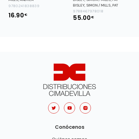
BISLEY, SIMON / MILLS, PAT
9780241838839
9788467978018
16.90
€
55.00
€
Conócenos