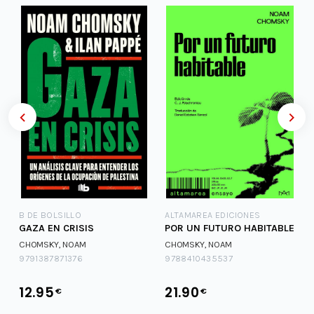
B DE BOLSILLO
ALTAMAREA EDICIONES
GAZA EN CRISIS
POR UN FUTURO HABITABLE
CHOMSKY, NOAM
CHOMSKY, NOAM
9791387871376
9788410435537
12.95
21.90
€
€