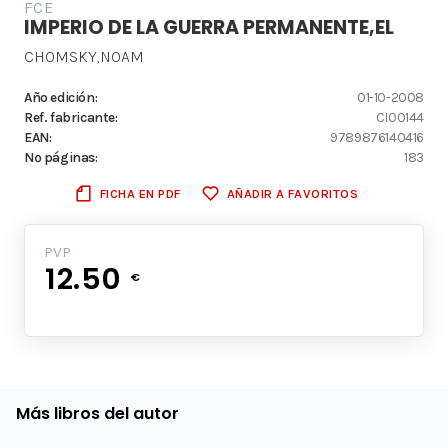
FCE
IMPERIO DE LA GUERRA PERMANENTE,EL
CHOMSKY,NOAM
Año edición:
01-10-2008
Ref. fabricante:
CI00144
EAN:
9789876140416
Nº páginas:
183
FICHA EN PDF
AÑADIR A FAVORITOS
PVP
12.50
€
Más libros del autor