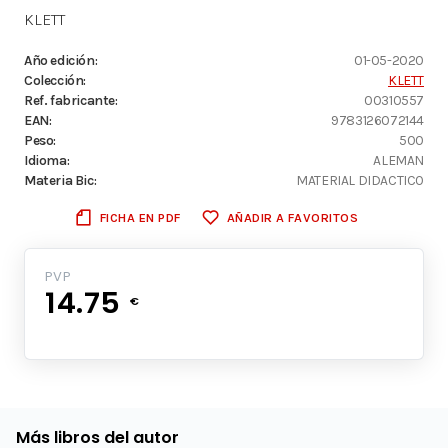
KLETT
Año edición:
01-05-2020
Colección:
KLETT
Ref. fabricante:
00310557
EAN:
9783126072144
Peso:
500
Idioma:
ALEMAN
Materia Bic:
MATERIAL DIDACTICO
FICHA EN PDF
AÑADIR A FAVORITOS
PVP
14.75
€
Más libros del autor