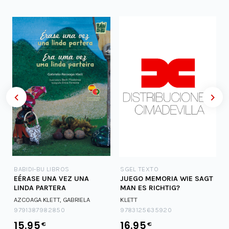
BABIDI-BU LIBROS
SGEL TEXTO
EÉRASE UNA VEZ UNA
JUEGO MEMORIA WIE SAGT
LINDA PARTERA
MAN ES RICHTIG?
AZCOAGA KLETT, GABRIELA
KLETT
9791387982850
9783125635920
15.95
16.95
€
€