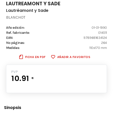
LAUTREAMONT Y SADE
Lautréamont y Sade
BLANCHOT
Año edición:
01-01-1990
Ref. fabricante:
014511
EAN:
9789681634124
Nº páginas:
264
Medidas:
110x170 mm
FICHA EN PDF
AÑADIR A FAVORITOS
PVP
10.91
€
Sinopsis