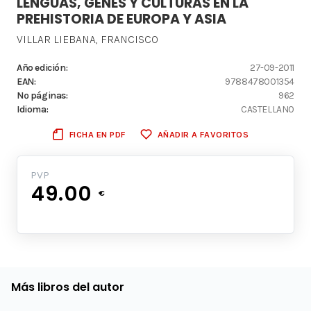
LENGUAS, GENES Y CULTURAS EN LA
PREHISTORIA DE EUROPA Y ASIA
VILLAR LIEBANA, FRANCISCO
Año edición:
27-09-2011
EAN:
9788478001354
Nº páginas:
962
Idioma:
CASTELLANO
FICHA EN PDF
AÑADIR A FAVORITOS
PVP
49.00
€
Más libros del autor