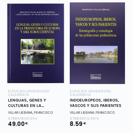
EUSAL(ED.UNIVERSIDAD
EUSAL(ED.UNIVERSIDAD
SALAMANCA
SALAMANCA
LENGUAS, GENES Y
INDOEUROPEOS, IBEROS,
CULTURAS EN LA
VASCOS Y SUS PARIENTES
PREHISTORIA DE EUROPA Y
VILLAR LIEBANA, FRANCISCO
VILLAR LIEBANA, FRANCISCO
ASIA
9788478001354
9788490123973
49.00
8.59
€
€