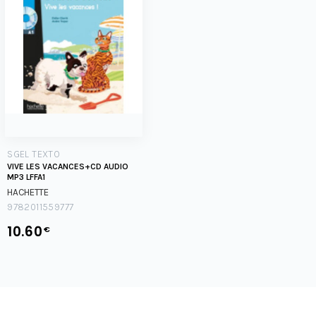
SGEL TEXTO
VIVE LES VACANCES+CD AUDIO
MP3 LFFA1
HACHETTE
9782011559777
10.60
€