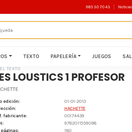
985 30 70 43
Noticia
ROS
TEXTO
PAPELERÍA
JUEGOS
SA
EL TEXTO
ES LOUSTICS 1 PROFESOR
CHETTE
o edición:
01-01-2013
lección:
HACHETTE
f. fabricante:
00174439
N:
9782011559098
 páginas:
180