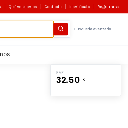
s
Quiénes somos
Contacto
Identificate
Registrarse
Búsqueda avanzada
LDOS
PVP
32.50
€