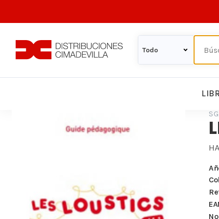
LIB
SG
L
HA
Añ
Co
Re
EA
Nº