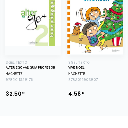
SGEL TEXTO
SGEL TEXTO
ALTER EGO+A2 GUIA PROFESOR
VIVE NOEL
HACHETTE
HACHETTE
9782011558176
9782012903807
32.50
4.56
€
€