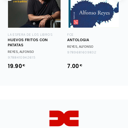
LA ESFERA DE LOS LIBROS
FCE
HUEVOS FRITOS CON
ANTOLOGIA
PATATAS
REYES, ALFONSO
,
REYES, ALFONSO
9789681609832
9788410942615
19.90
7.00
€
€