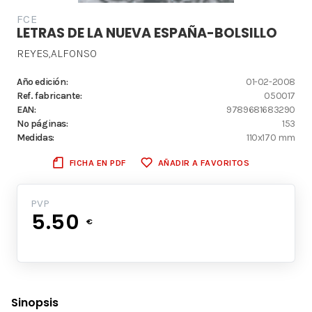
FCE
LETRAS DE LA NUEVA ESPAÑA-BOLSILLO
REYES,ALFONSO
Año edición:
01-02-2008
Ref. fabricante:
050017
EAN:
9789681683290
Nº páginas:
153
Medidas:
110x170 mm
FICHA EN PDF
AÑADIR A FAVORITOS
PVP
5.50
€
Sinopsis