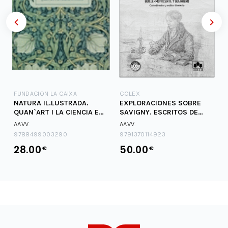
FUNDACION LA CAIXA
COLEX
NATURA IL.LUSTRADA.
EXPLORACIONES SOBRE
QUAN`ART I LA CIENCIA ES
SAVIGNY. ESCRITOS DE
TROBEN
JOACHIM RUCKERT
AA.VV.
AA.VV.
9788499003290
9791370114923
28.00
50.00
€
€