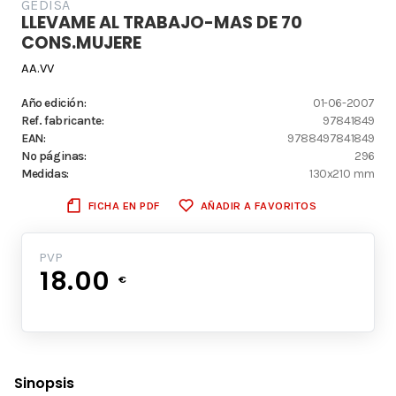
GEDISA
LLEVAME AL TRABAJO-MAS DE 70
CONS.MUJERE
AA.VV
Año edición:
01-06-2007
Ref. fabricante:
97841849
EAN:
9788497841849
Nº páginas:
296
Medidas:
130x210 mm
FICHA EN PDF
AÑADIR A FAVORITOS
PVP
18.00
€
Sinopsis