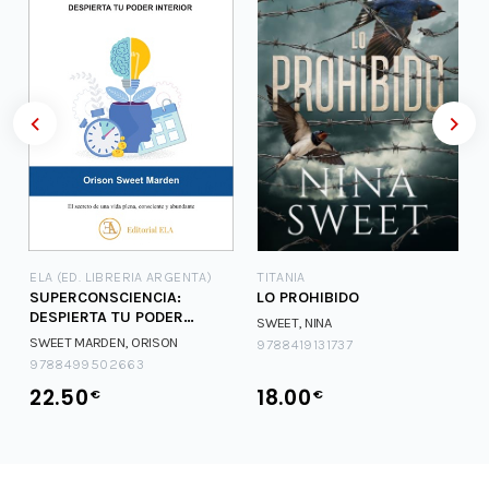
ELA (ED. LIBRERIA ARGENTA)
TITANIA
SUPERCONSCIENCIA:
LO PROHIBIDO
DESPIERTA TU PODER
SWEET, NINA
INTERIOR
SWEET MARDEN, ORISON
9788419131737
9788499502663
22.50
18.00
€
€