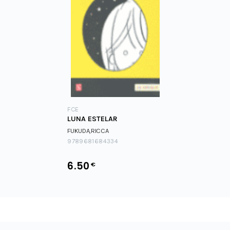
FCE
LUNA ESTELAR
FUKUDA,RICCA
9789681684334
6.50
€