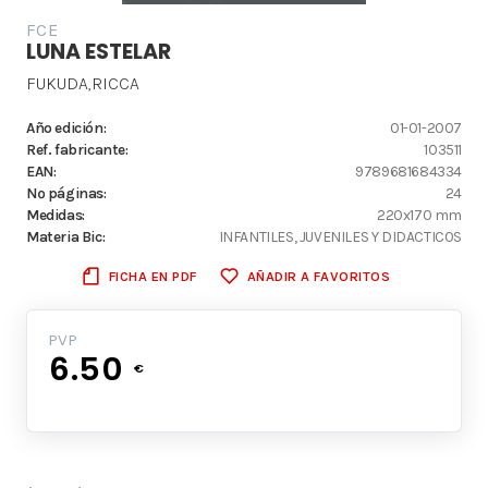
FCE
LUNA ESTELAR
FUKUDA,RICCA
Año edición:
01-01-2007
Ref. fabricante:
103511
EAN:
9789681684334
Nº páginas:
24
Medidas:
220x170 mm
Materia Bic:
INFANTILES, JUVENILES Y DIDACTICOS
FICHA EN PDF
AÑADIR A FAVORITOS
PVP
6.50
€