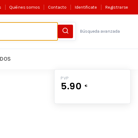
s
Quiénes somos
Contacto
Identificate
Registrarse
Búsqueda avanzada
LDOS
PVP
5.90
€