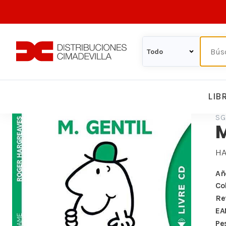
LIB
SG
HA
Añ
Co
Re
EA
Pe