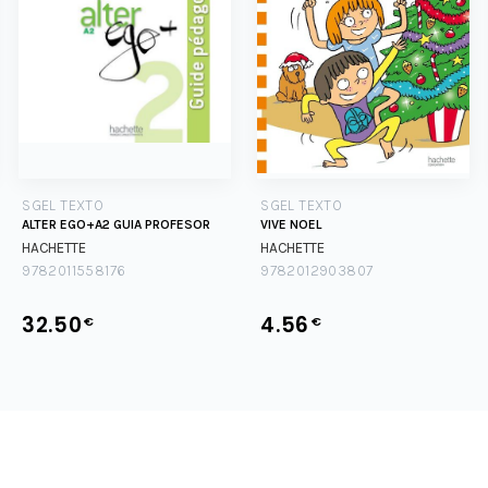
SGEL TEXTO
SGEL TEXTO
ALTER EGO+A2 GUIA PROFESOR
VIVE NOEL
HACHETTE
HACHETTE
9782011558176
9782012903807
32.50
4.56
€
€