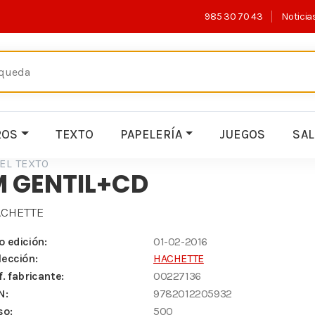
985 30 70 43
Noticia
ROS
TEXTO
PAPELERÍA
JUEGOS
SA
EL TEXTO
M GENTIL+CD
CHETTE
o edición:
01-02-2016
lección:
HACHETTE
f. fabricante:
00227136
N:
9782012205932
so:
500