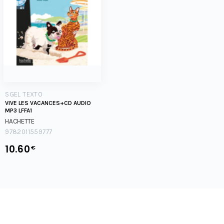
SGEL TEXTO
VIVE LES VACANCES+CD AUDIO
MP3 LFFA1
HACHETTE
9782011559777
10.60
€